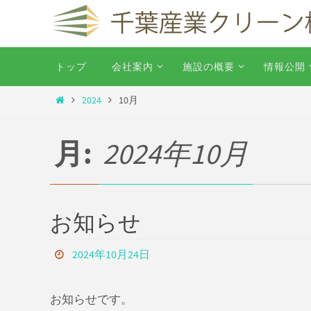
コ
ン
テ
コ
トップ
会社案内
施設の概要
情報公開
ン
ン
テ
ツ
ホ
2024
10月
ン
へ
ー
ツ
ム
ス
へ
月:
2024年10月
キ
ス
ッ
キ
ッ
プ
プ
お知らせ
2024年10月24日
お知らせです。