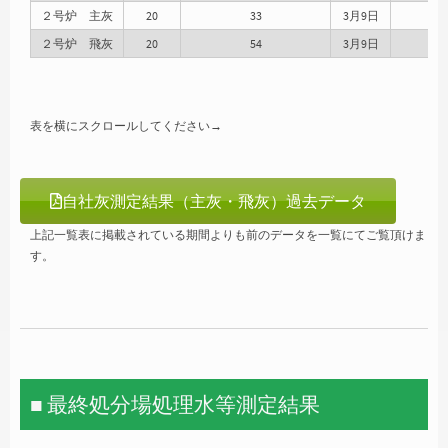
２号炉 主灰
20
33
3月9日
２号炉 飛灰
20
54
3月9日
表を横にスクロールしてください→
自社灰測定結果（主灰・飛灰）過去データ
上記一覧表に掲載されている期間よりも前のデータを一覧にてご覧頂けま
す。
■ 最終処分場処理水等測定結果