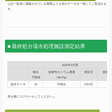
上記一覧表に掲載されている期間よりも前のデータを一覧にてご覧頂けま
す。
■ 最終処分場水処理施設測定結果
2026年3月度
検出
放射性セシウム濃度
測定日
放射性
下限値
（Bq/Kg）
（
脱水ケーキ
20
不検出
3月5日
表を横にスクロールしてください→