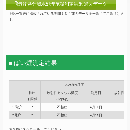
最終処分場水処理施設測定結果 過去データ
上記一覧表に掲載されている期間よりも前のデータを一覧にてご覧頂けま
す。
■ ばい煙測定結果
2025年4月度
検出
放射性セシウム濃度
測定日
放射性セ
下限値
（Bq/Kg）
（Bq
１号炉
2
不検出
4月11日
不
2号炉
2
不検出
4月11日
不
表を横にスクロールしてください→