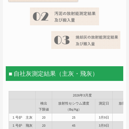
■ 自社灰測定結果（主灰・飛灰）
2026年3月度
検出
放射性セシウム濃度
測定日
放射性
下限値
（Bq/Kg）
（
１号炉 主灰
20
25
3月9日
１号炉 飛灰
20
45
3月9日