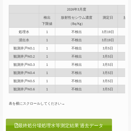
2026年3月度
検出
放射性セシウム濃度
測定日
放射
下限値
（Bq/Kg）
処理水
1
不検出
3月19日
浸出水
1
不検出
3月19日
観測井戸NO.1
1
不検出
3月5日
観測井戸NO.2
1
不検出
3月5日
観測井戸NO.3
1
不検出
3月5日
観測井戸NO.4
1
不検出
3月5日
観測井戸NO.5
1
不検出
3月5日
観測井戸NO.6
1
不検出
3月5日
表を横にスクロールしてください→
最終処分場処理水等測定結果 過去データ