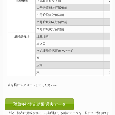
焼却施設
汚泥貯留ピット前
10
１号炉焼却灰貯留棟前
7
１号炉飛灰貯留箱前
6
２号炉焼却灰貯留棟前
9
２号炉飛灰貯留箱前
8
最終処分場
埋立場所
4
出入口
2
水処理施設汚泥ホッパー前
5
西
3
広場
1
東
11
表を横にスクロールしてください→
場内外測定結果 過去データ
上記一覧表に掲載されている期間よりも前のデータを一覧にてご覧頂けま