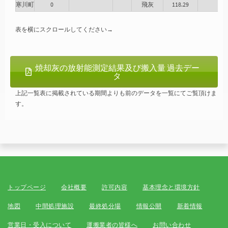
寒川町
0
飛灰
118.29
表を横にスクロールしてください→
焼却灰の放射能測定結果及び搬入量 過去デー
タ
上記一覧表に掲載されている期間よりも前のデータを一覧にてご覧頂けま
す。
トップページ
会社概要
許可内容
基本理念と環境方針
地図
中間処理施設
最終処分場
情報公開
新着情報
営業日・受入について
運搬業者の皆様へ
お問い合わせ