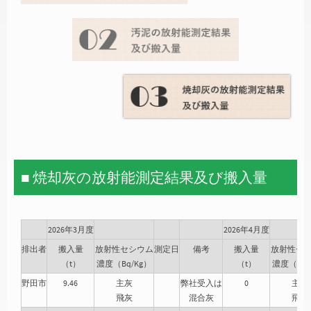
■ 焼却灰の放射能測定結果及び搬入量
2026年3月度
2026年4月度
排出者
搬入量
放射性セシウム
測定日
備考
搬入量
放射性セ
（t）
濃度（Bq/Kg）
（t）
濃度（Bq/
野田市
9.46
主灰
弊社受入は
0
主灰
飛灰
混合灰
飛灰